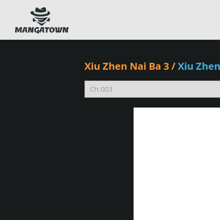
Xiu Zhen Nai Ba 3
/
Xiu Zhe